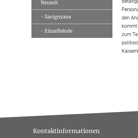
Betätig
Neuzeit
Persona
- Savignyana
den Ang
kommt d
- Einzelbände
zum Tei
politis
Kaiserr
Kontaktinformationen