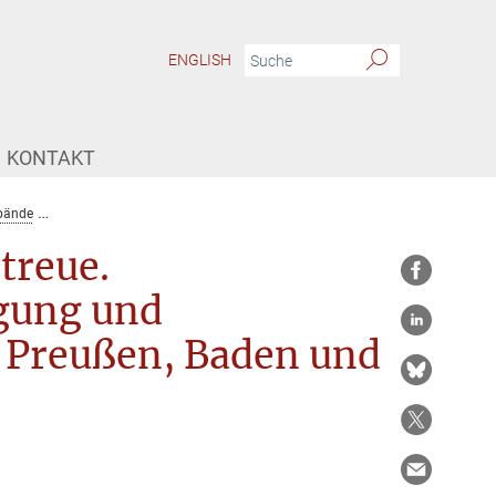
ENGLISH
KONTAKT
bände
Richterwürde und Regierungstreue. Dienstrecht, politische Betätigung 
treue.
igung und
n Preußen, Baden und