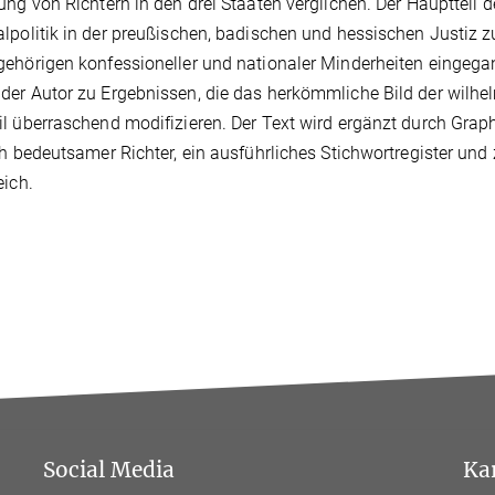
ung von Richtern in den drei Staaten verglichen. Der Hauptteil 
lpolitik in der preußischen, badischen und hessischen Justiz zu
ehörigen konfessioneller und nationaler Minderheiten eingega
er Autor zu Ergebnissen, die das herkömmliche Bild der wilhel
l überraschend modifizieren. Der Text wird ergänzt durch Grap
ch bedeutsamer Richter, ein ausführliches Stichwortregister und
eich.
Social Media
Ka