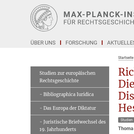
Hauptinhalt
ÜBER UNS
FORSCHUNG
AKTUELLE
Startseite
Ri
Studien zur europäischen
Rechtsgeschichte
Die
Dis
- Bibliographica Iuridica
He
- Das Europa der Diktatur
Studien
- Juristische Briefwechsel des
Thoma
19. Jahrhunderts