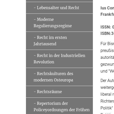
- Lebensalter und Recht
Ius Co
Frankf
- Moderne
Regulierungsregime
ISSN: 
ISBN:3
- Recht im ersten
Für Bis
Jahrtausend
preußis
- Recht in der Industriellen
autorit
Revolution
gezwung
und "We
- Rechtskulturen des
modernen Osteuropa
Der Aut
weiterg
- Rechtsräume
liberal
Richter
- Repertorium der
Politik
Policeyordnungen der Frühen