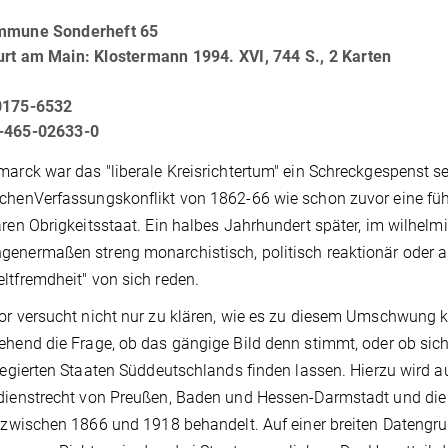
mmune Sonderheft 65
urt am Main: Klostermann 1994. XVI, 744 S., 2 Karten
0175-6532
-465-02633-0
marck war das "liberale Kreisrichtertum" ein Schreckgespenst se
chenVerfassungskonflikt von 1862-66 wie schon zuvor eine füh
ären Obrigkeitsstaat. Ein halbes Jahrhundert später, im wilhelm
enermaßen streng monarchistisch, politisch reaktionär oder ab
ltfremdheit" von sich reden.
or versucht nicht nur zu klären, wie es zu diesem Umschwung
ehend die Frage, ob das gängige Bild denn stimmt, oder ob sic
 regierten Staaten Süddeutschlands finden lassen. Hierzu wird au
dienstrecht von Preußen, Baden und Hessen-Darmstadt und die 
" zwischen 1866 und 1918 behandelt. Auf einer breiten Datengr