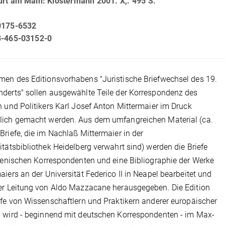
urt am Main: Klostermann 2001. X,. 495 S.
0175-6532
3-465-03152-0
en des Editionsvorhabens "Juristische Briefwechsel des 19.
derts" sollen ausgewählte Teile der Korrespondenz des
n und Politikers Karl Josef Anton Mittermaier im Druck
lich gemacht werden. Aus dem umfangreichen Material (ca.
Briefe, die im Nachlaß Mittermaier in der
itätsbibliothek Heidelberg verwahrt sind) werden die Briefe
lienischen Korrespondenten und eine Bibliographie der Werke
aiers an der Universität Federico II in Neapel bearbeitet und
er Leitung von Aldo Mazzacane herausgegeben. Die Edition
efe von Wissenschaftlern und Praktikern anderer europäischer
 wird - beginnend mit deutschen Korrespondenten - im Max-