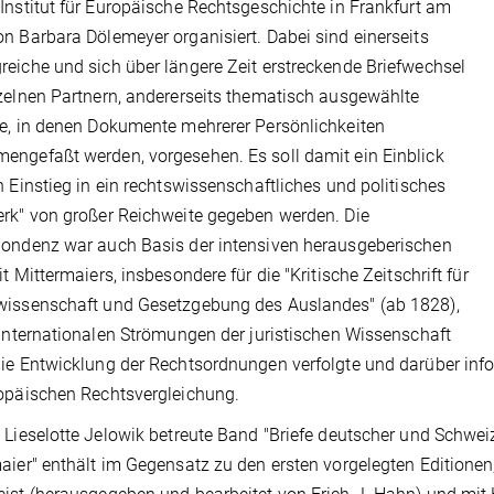
Institut für Europäische Rechtsgeschichte in Frankfurt am
n Barbara Dölemeyer organisiert. Dabei sind einerseits
eiche und sich über längere Zeit erstreckende Briefwechsel
zelnen Partnern, andererseits thematisch ausgewählte
e, in denen Dokumente mehrerer Persönlichkeiten
ngefaßt werden, vorgesehen. Es soll damit ein Einblick
n Einstieg in ein rechtswissenschaftliches und politisches
rk" von großer Reichweite gegeben werden. Die
ondenz war auch Basis der intensiven herausgeberischen
it Mittermaiers, insbesondere für die "Kritische Zeitschrift für
wissenschaft und Gesetzgebung des Auslandes" (ab 1828),
 internationalen Strömungen der juristischen Wissenschaft
ie Entwicklung der Rechtsordnungen verfolgte und darüber info
opäischen Rechtsvergleichung.
 Lieselotte Jelowik betreute Band "Briefe deutscher und Schwe
aier" enthält im Gegensatz zu den ersten vorgelegten Editionen,