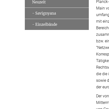
Planck-
Neuzeit
Main vo
- Savignyana
umfangr
mit ein
- Einzelbände
Bereich
zusamme
bzw. ei
"Netzwe
Korresp
Tätigke
Rechts
die die
sowie d
der eur
Der von
Mitterm