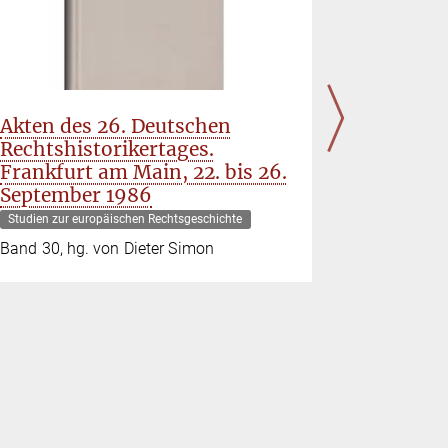
Akten des 26. Deutschen
Zwische
Rechtshistorikertages.
Handels
Frankfurt am Main, 22. bis 26.
Weiblic
September 1986
und Ges
im Spieg
Studien zur europäischen Rechtsgeschichte
hamburg
Band 30, hg. von Dieter Simon
vom 13. 
Jahrhun
Studien zur 
Band 109, 