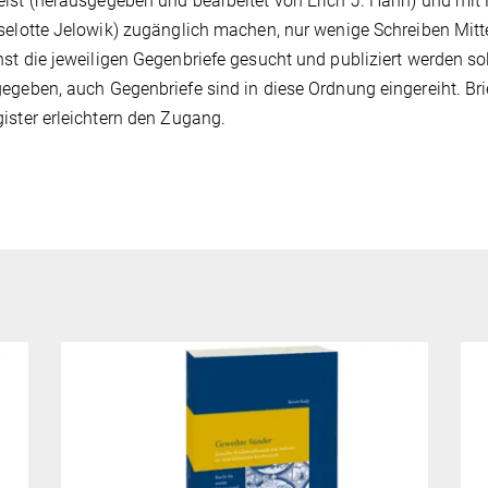
ist (herausgegeben und bearbeitet von Erich J. Hahn) und mit
selotte Jelowik) zugänglich machen, nur wenige Schreiben Mitte
st die jeweiligen Gegenbriefe gesucht und publiziert werden so
egeben, auch Gegenbriefe sind in diese Ordnung eingereiht. Brie
ister erleichtern den Zugang.