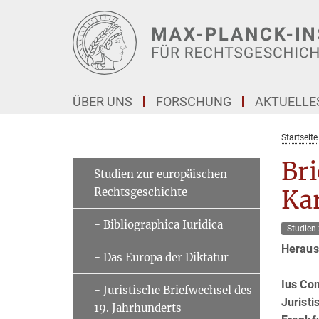
Hauptinhalt
ÜBER UNS
FORSCHUNG
AKTUELLE
Startseite
Br
Studien zur europäischen
Rechtsgeschichte
Kar
- Bibliographica Iuridica
Studien
Heraus
- Das Europa der Diktatur
Ius Co
- Juristische Briefwechsel des
Jurist
19. Jahrhunderts