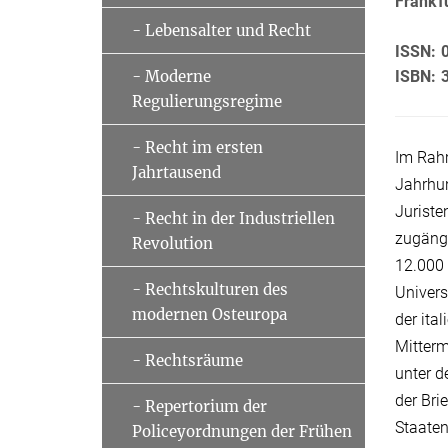
Frankf
- Lebensalter und Recht
ISSN: 
ISBN: 
- Moderne
Regulierungsregime
- Recht im ersten
Im Rahm
Jahrtausend
Jahrhun
Juriste
- Recht in der Industriellen
zugäng
Revolution
12.000 
- Rechtskulturen des
Univers
modernen Osteuropa
der ita
Mitterm
- Rechtsräume
unter d
der Bri
- Repertorium der
Staaten
Policeyordnungen der Frühen