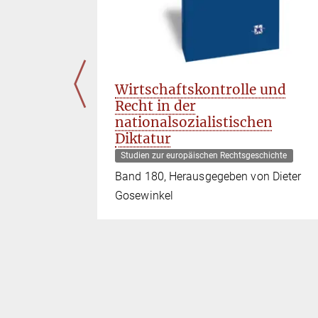
: Der
Wirtschaftskontrolle und
chen
Recht in der
–1920
nationalsozialistischen
Diktatur
chichte
Studien zur europäischen Rechtsgeschichte
va
Band 180, Herausgegeben von Dieter
Gosewinkel