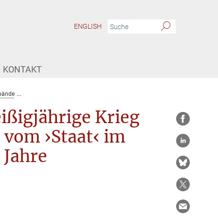
ENGLISH
KONTAKT
bände
Luthers Vermächtnis: Der Dreißigjährige Krieg und das moderne Verstän
ißigjährige Krieg
 vom ›Staat‹ im
 Jahre