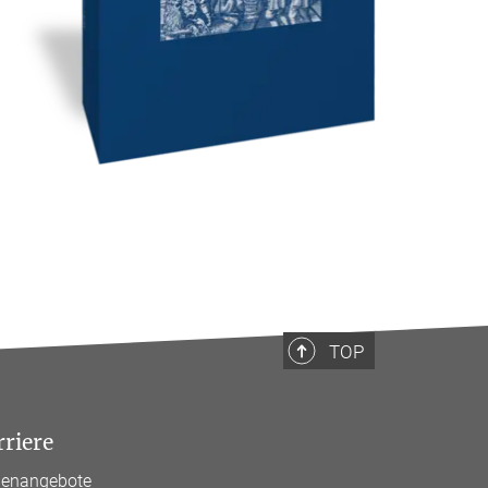
TOP
rriere
llenangebote