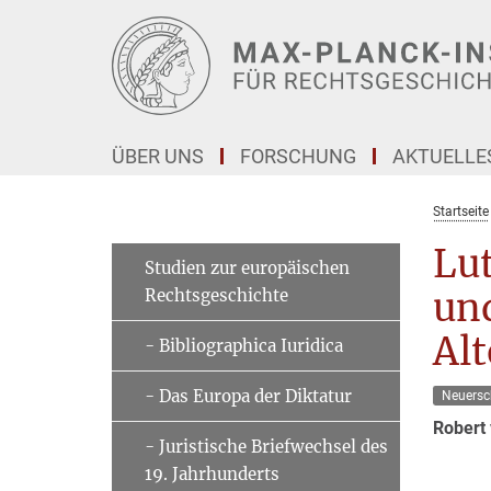
Hauptinhalt
ÜBER UNS
FORSCHUNG
AKTUELLE
Startseite
Lut
Studien zur europäischen
Rechtsgeschichte
un
Alt
- Bibliographica Iuridica
- Das Europa der Diktatur
Neuersc
Robert
- Juristische Briefwechsel des
19. Jahrhunderts