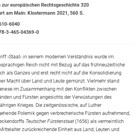
n zur europäischen Rechtsgeschichte 320
urt am Main: Klostermann 2021, 560 S.
610-6040
78-3-465-04369-0
riff ›Staat‹ in seinem modernen Verständnis wurde im
sprachigen Reich nicht mit Bezug auf das frühneuzeitliche
ich als Ganzes und erst recht nicht auf die Konsolidierung
cher Macht über Land und Leute gemünzt. Vielmehr stand
Genese im Zusammenhang mit den Konflikten zwischen
änden und Fürsten angesichts der Verwüstungen des
jährigen Krieges. Die zeitgenössische, auf Luther
gehende Polemik gegen verbrecherische Fürsten aufnehmend,
Seckendorffs
Teutscher Fürstenstaat
(1656) als vermeintlich
 Mittelalter zurückreichende Einheit aus Land, Leuten und