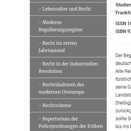
Studie
- Lebensalter und Recht
Frankf
- Moderne
ISSN 1
Regulierungsregime
ISBN 9
- Recht im ersten
Jahrtausend
Der Beg
deutsch
- Recht in der Industriellen
Alte Re
Revolution
fürstli
- Rechtskulturen des
seine 
modernen Osteuropa
Landst
Dreißig
- Rechtsräume
zurück
sollte 
- Repertorium der
Policeyordnungen der Frühen
bis ins