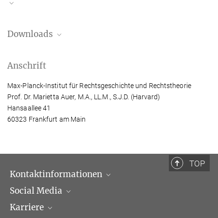
Downloads
Downloads
Schriften- und Vortragsverzeichnis
889.47 kB
Anschrift
Vita
469.83 kB
Max-Planck-Institut für Rechtsgeschichte und Rechtstheorie
Information zur Promotion und Habilitation bei Prof. Dr. Aue
Prof. Dr. Marietta Auer, M.A., LL.M., S.J.D. (Harvard)
r
464.5 kB
Hansaallee 41
60323 Frankfurt am Main
TOP
Kontaktinformationen
Social Media
Öffnungszeiten & Anfahrt
Karriere
Ansprechpartner*innen
LinkedIn
Zur Aktualität der Privatrechtstheorie