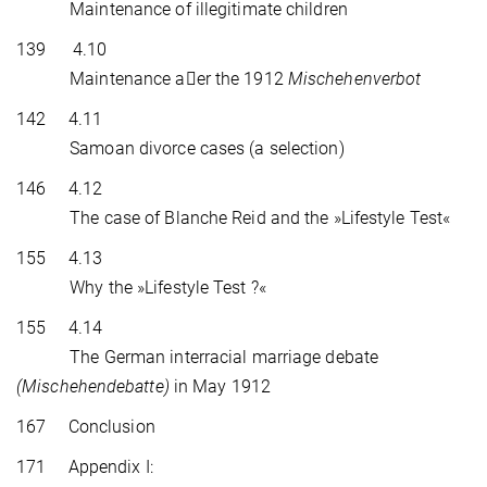
Maintenance of illegitimate children
139 4.10
Maintenance aer the 1912
Mischehenverbot
142 4.11
Samoan divorce cases (a selection)
146 4.12
The case of Blanche Reid and the »Lifestyle Test«
155 4.13
Why the »Lifestyle Test ?«
155 4.14
The German interracial marriage debate
(Mischehendebatte)
in May 1912
167 Conclusion
171 Appendix I: