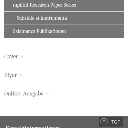
mpilhlt Research Paper Series
- Subsidia et instrumenta
Salamanca Publikationen
Cover
Flyer
ePaper | GPLH Volume 27
Online-Ausgabe
369.57 kB
GPLH Volume 27
4.43 MB
TOP