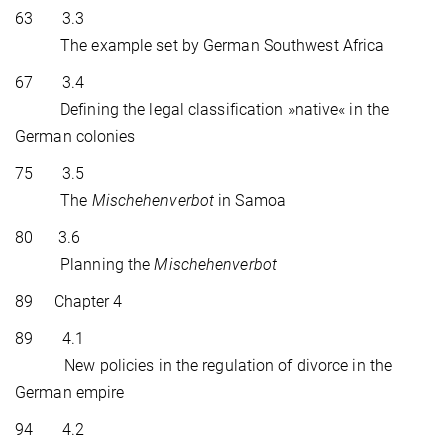
63 3.3
The example set by German Southwest Africa
67 3.4
Defining the legal classification »native« in the
German colonies
75 3.5
The
Mischehenverbot
in Samoa
80 3.6
Planning the
Mischehenverbot
89 Chapter 4
89 4.1
New policies in the regulation of divorce in the
German empire
94 4.2