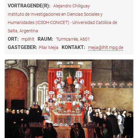
VORTRAGENDE(R):
Alejandro Chiliguay
Instituto de Investigaciones en Ciencias Sociales y
Humanidades (ICSOH-CONICET) - Universidad Católica de
Salta, Argentina
ORT:
RAUM:
mpilhlt
Turmcarrée, A601
GASTGEBER:
KONTAKT:
​Pilar Mejia
mejia@lhlt.mpg.de