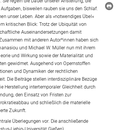
. Sie regeln die Dauer unserer Anstellung, die
r Aufgaben, bisweilen rauben sie uns den Schlaf.
en unser Leben. Aber als »notwendiges Übel«
m kritischen Blick: Trotz der Ubiquität von
schaftliche Auseinandersetzungen damit
. Zusammen mit anderen Autor*innen haben sich
hanasiou und Michael W. Müller nun mit ihrem
eorie und Wirkung sowie der Materialität und
isten gewidmet. Ausgehend von Opernstoffen
ktionen und Dynamiken der rechtlichen
it. Die Beiträge stellen interdisziplinäre Bezüge
e Herstellung intertemporaler Gleichheit durch
ndung, den Einsatz von Fristen zur
okratieabbau und schließlich die materielle
ierte Zukunft.
ntrale Überlegungen vor. Die anschließende
tus-Liebig-Universität Gießen).