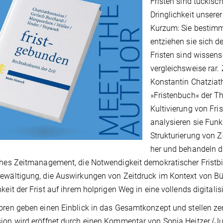
Fristen sind tückisch
Dringlichkeit unsere
Kurzum: Sie bestimm
entziehen sie sich de
Fristen sind wissen
vergleichsweise rar
Konstantin Chatziat
»Fristenbuch« der Th
Kultivierung von Fr
analysieren sie Fun
Strukturierung von Ze
her und behandeln di
ches Zeitmanagement, die Notwendigkeit demokratischer Fristbi
ewältigung, die Auswirkungen von Zeitdruck im Kontext von Bür
hkeit der Frist auf ihrem holprigen Weg in eine vollends digitalis
oren geben einen Einblick in das Gesamtkonzept und stellen ze
ion wird eröffnet durch einen Kommentar von Sonja Heitzer (Jus