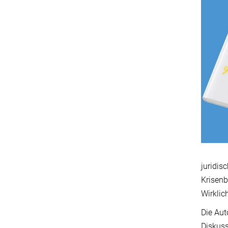
juridis
Krisenb
Wirklic
Die Aut
Diskuss