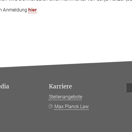
um Anmeldung
hier
.
edia
Karriere
Stellenangebote
k
Max Planck Law