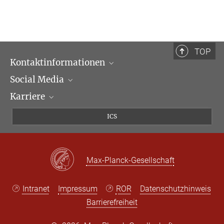
TOP
Kontaktinformationen
Social Media
Öffnungszeiten & Anfahrt
Karriere
Ansprechpartner*innen
LinkedIn
Newsletter
Facebook
Stellenangebote
ICS
Bluesky
Max Planck Law
X
Max-Planck-Gesellschaft
Intranet
Impressum
ROR
Datenschutzhinweis
Barrierefreiheit