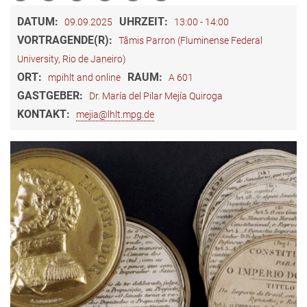
DATUM:
UHRZEIT:
09.09.2025
13:00 - 14:00
VORTRAGENDE(R):
Tâmis Parron (Fluminense Federal
University, Rio de Janeiro)
ORT:
RAUM:
mpihlt and online
A 601
GASTGEBER:
Dr. María del Pilar Mejía Quiroga
KONTAKT:
mejia@lhlt.mpg.de