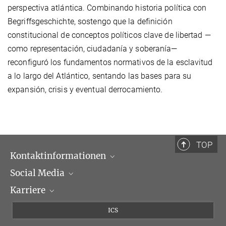
perspectiva atlántica. Combinando historia política con
Begriffsgeschichte, sostengo que la definición
constitucional de conceptos políticos clave de libertad —
como representación, ciudadanía y soberanía—
reconfiguró los fundamentos normativos de la esclavitud
a lo largo del Atlántico, sentando las bases para su
expansión, crisis y eventual derrocamiento.
TOP
Kontaktinformationen
Social Media
Öffnungszeiten & Anfahrt
Karriere
Ansprechpartner*innen
LinkedIn
Newsletter
Facebook
Stellenangebote
ICS
Bluesky
Max Planck Law