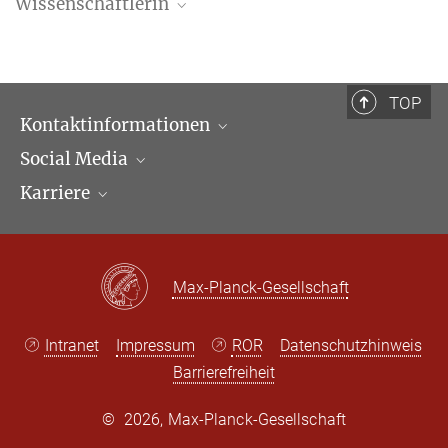
Wissenschaftlerin
Erica Kim Ollikainen-Read
Wissenschaftlerin
+49 (69) 789 78 - 0
TOP
eollikainen@...
Kontaktinformationen
Social Media
Öffnungszeiten & Anfahrt
Karriere
Ansprechpartner*innen
LinkedIn
Newsletter
Facebook
Stellenangebote
Bluesky
Max Planck Law
Max-Planck-Gesellschaft
X
Intranet
Impressum
ROR
Datenschutzhinweis
Barrierefreiheit
©
2026, Max-Planck-Gesellschaft