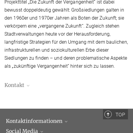
Projekttitel „Die Zukunft der Vergangenheit“ ist dabei
bewusst doppeldeutig gewählt: Großsiedlungen galten in
den 1960er und 1970er Jahren als Boten der Zukunft; sie
verkörpern eine „vergangene Zukunft“. Zugleich stehen
Stadtverwaltungen heute vor der Herausforderung,
langfristige Strategien für den Umgang mit dem baulichen,
infrastrukturellen und soziokulturellen Erbe dieser
Siedlungen zu finden – und deren problematische Aspekte
als „zukünftige Vergangenheit“ hinter sich zu lassen.
Kontakt
Peter Collin
Wissenschaftler, Forschungsfeldkoordinator
+49 (69) 789 78 - 258
TOP
collin@...
Kontaktinformationen
Social Media
Öffnungszeiten & Anfahrt