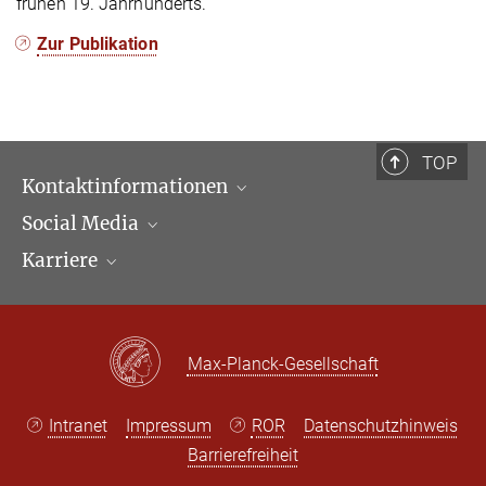
frühen 19. Jahrhunderts.
Zur Publikation
TOP
Kontaktinformationen
Social Media
Öffnungszeiten & Anfahrt
Karriere
Ansprechpartner*innen
LinkedIn
Newsletter
Facebook
Stellenangebote
Bluesky
Max Planck Law
Max-Planck-Gesellschaft
X
Intranet
Impressum
ROR
Datenschutzhinweis
Barrierefreiheit