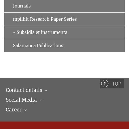
Journals
mpilhlt Research Paper Series
- Subsidia et instrumenta
Salamanca Publications
TOP
Contact details
Social Media
Opening hours & Directions to the Institute
Career
Contact Persons
LinkedIn
Newsletter
Facebook
Job Offers
Bluesky