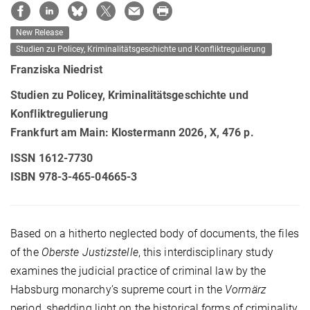
New Release
Studien zu Policey‚ Kriminalitätsgeschichte und Konfliktregulierung
Franziska Niedrist
Studien zu Policey, Kriminalitätsgeschichte und
Konfliktregulierung
Frankfurt am Main: Klostermann 2026, X, 476 p.
ISSN 1612-7730
ISBN 978-3-465-04665-3
Based on a hitherto neglected body of documents, the files
of the
Oberste Justizstelle
, this interdisciplinary study
examines the judicial practice of criminal law by the
Habsburg monarchy’s supreme court in the
Vormärz
period
,
shedding light on the historical forms of criminality