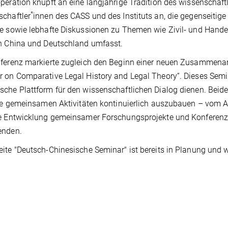
peration knüpft an eine langjährige Tradition des wissenschaf
*
chaftler
innen des CASS und des Instituts an, die gegenseiti
e sowie lebhafte Diskussionen zu Themen wie Zivil- und Hande
n China und Deutschland umfasst.
ferenz markierte zugleich den Beginn einer neuen Zusammenar
 on Comparative Legal History and Legal Theory“. Dieses Semina
che Plattform für den wissenschaftlichen Dialog dienen. Beide
hre gemeinsamen Aktivitäten kontinuierlich auszubauen – vom 
e Entwicklung gemeinsamer Forschungsprojekte und Konferenze
enden.
ite "Deutsch-Chinesische Seminar" ist bereits in Planung und w