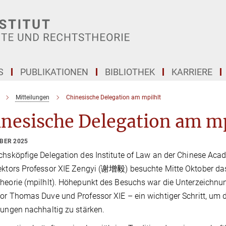
S
PUBLIKATIONEN
BIBLIOTHEK
KARRIERE
Mitteilungen
Chinesische Delegation am mpilhlt
nesische Delegation am mp
OBER 2025
chsköpfige Delegation des Institute of Law an der Chinese Aca
ektors Professor XIE Zengyi (
谢增毅
) besuchte Mitte Oktober da
heorie (mpilhlt). Höhepunkt des Besuchs war die Unterzeich
or Thomas Duve und Professor XIE – ein wichtiger Schritt, u
tungen nachhaltig zu stärken.