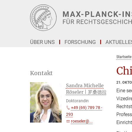
Hauptinhalt
ÜBER UNS
FORSCHUNG
AKTUELLE
Startseite
Chi
Kontakt
21. OKT
Sandra Michelle
Eine se
Röseler | 罗桑德拉
Vizedir
Doktorandin
Rechtst
+49 (69) 789 78 -
Profess
293
roeseler@...
Einrich