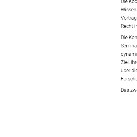
Die Koo
Wissens
Vorträg
Recht i
Die Kon
Seminar
dynamis
Ziel, i
über di
Forsch
Das zwe