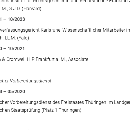
nck-Institut für Rechtsgeschichte und Rechtstheorie Frankfurt a
L.M., S.J.D. (Harvard)
1 – 10/2023
erfassungsgericht Karlsruhe, Wissenschaftlicher Mitarbeiter i
h, LL.M. (Yale)
0 – 10/2021
n & Cromwell LLP Frankfurt a. M., Associate
scher Vorbereitungsdienst
18 – 05/2020
scher Vorbereitungsdienst des Freistaates Thüringen im Landge
schen Staatsprüfung (Platz 1 Thüringen)