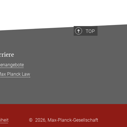
TOP
rriere
llenangebote
ax Planck Law
iheit
©
2026, Max-Planck-Gesellschaft