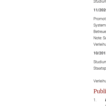
Studiu
11/202
Promoti
Systemb
Betreue
Note: 
Verleih
10/201
Studium
Staatsp
Verlei
Publ
1.