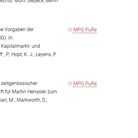
echts. Mohr Siebeck, Berlin
he Vorgaben der
MPG.PuRe
). In:
 Kapitalmarkt- und
P.; Hopt, K. J.; Leyens, P.
l zeitgenössischer
MPG.PuRe
ift für Martin Henssler zum
ian, M.; Markworth, D.;