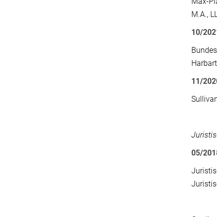
Max-Pla
M.A., L
10/202
Bundesv
Harbart
11/202
Sulliva
Juristi
05/20
Juristi
Juristi