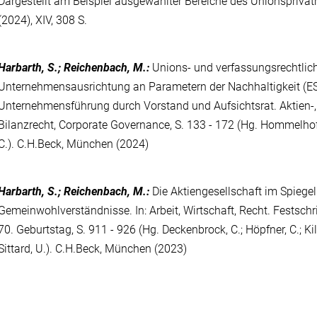
Dargestellt am Beispiel ausgewählter Bereiche des Unionsprivatr
(2024), XIV, 308 S.
Harbarth, S.; Reichenbach, M.
:
Unions- und verfassungsrechtlic
Unternehmensausrichtung an Parametern der Nachhaltigkeit (ESG
Unternehmensführung durch Vorstand und Aufsichtsrat. Aktien-,
Bilanzrecht, Corporate Governance, S. 133 - 172 (Hg. Hommelhoff , 
C.). C.H.Beck, München (2024)
Harbarth, S.; Reichenbach, M.
:
Die Aktiengesellschaft im Spiege
Gemeinwohlverständnisse. In: Arbeit, Wirtschaft, Recht. Festschr
70. Geburtstag, S. 911 - 926 (Hg. Deckenbrock, C.; Höpfner, C.; Kil
Sittard, U.). C.H.Beck, München (2023)